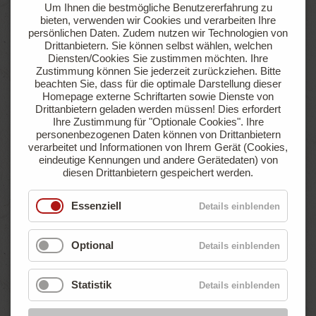
Um Ihnen die bestmögliche Benutzererfahrung zu
sowie einer Gasanschlussmöglichkeit
bieten, verwenden wir Cookies und verarbeiten Ihre
persönlichen Daten. Zudem nutzen wir Technologien von
Drittanbietern. Sie können selbst wählen, welchen
Jetzt anfragen
Online buchen
Diensten/Cookies Sie zustimmen möchten. Ihre
Zustimmung können Sie jederzeit zurückziehen.
Bitte
beachten Sie, dass für die optimale Darstellung dieser
Homepage externe Schriftarten sowie Dienste von
Drittanbietern geladen werden müssen! Dies erfordert
ab
Ihre Zustimmung für "Optionale Cookies".
Ihre
€ 47,90
personenbezogenen Daten können von Drittanbietern
pro Nacht
verarbeitet und Informationen von Ihrem Gerät (Cookies,
eindeutige Kennungen und andere Gerätedaten) von
diesen Drittanbietern gespeichert werden.
Essenziell
Details einblenden
Optional
Details einblenden
Statistik
Details einblenden