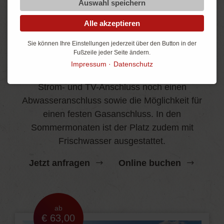
Auswahl speichern
Alle akzeptieren
Comfortstellplatz
Sie können Ihre Einstellungen jederzeit über den Button in der
Noch mehr Komfort
Fußzeile jeder Seite ändern.
Impressum
Datenschutz
Lässt kaum Wünsche offen und bietet neben
Strom- und TV-Anschluss noch einen
Abwasseranschluss sowie die Möglichkeit für
einen festen Gasanschluss. In den
Sommermonaten ist der Platz zudem mit
Frischwasser ausgestattet.
Jetzt anfragen
Online buchen
ab
€ 63,00