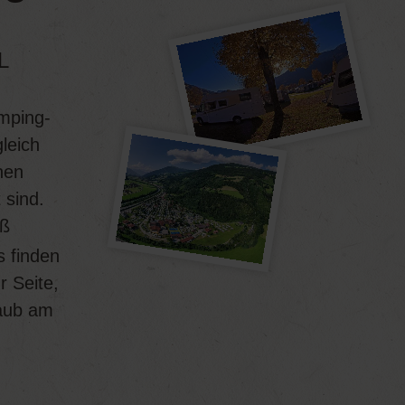
L
amping-
gleich
nen
 sind.
ß
s finden
r Seite,
laub am