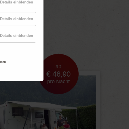
Details einblenden
Details einblenden
t
Details einblenden
dern.
ab
€ 46,90
pro Nacht