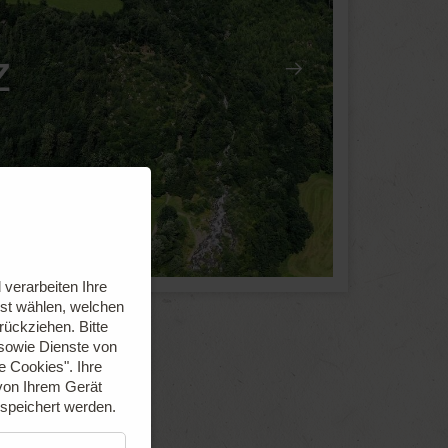
z
verarbeiten Ihre
bst wählen, welchen
urückziehen.
Bitte
 sowie Dienste von
le Cookies".
Ihre
von Ihrem Gerät
espeichert werden.