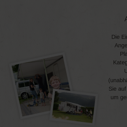
Die Ei
Angeb
Pl
Kateg
U
(unabhä
Sie auf
um gem