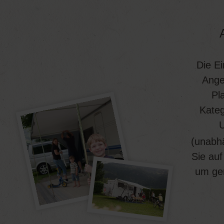
Die Ei
Angeb
Pl
Kateg
U
(unabhä
Sie auf
um gem