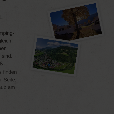
L
amping-
gleich
nen
 sind.
ß
s finden
r Seite,
laub am