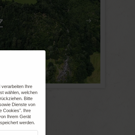
z
verarbeiten Ihre
bst wählen, welchen
urückziehen.
Bitte
 sowie Dienste von
le Cookies".
Ihre
von Ihrem Gerät
espeichert werden.