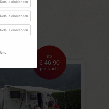
Details einblenden
Details einblenden
t
Details einblenden
dern.
ab
€ 46,90
pro Nacht