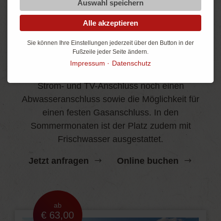
Auswahl speichern
Alle akzeptieren
Comfortstellplatz
Sie können Ihre Einstellungen jederzeit über den Button in der
Noch mehr Komfort
Fußzeile jeder Seite ändern.
Impressum
Datenschutz
Lässt kaum Wünsche offen und bietet neben
Strom- und TV-Anschluss noch einen
Abwasseranschluss sowie die Möglichkeit für
einen festen Gasanschluss. In den
Sommermonaten ist der Platz zudem mit
Frischwasser ausgestattet.
Jetzt anfragen
Online buchen
ab
€ 63,00