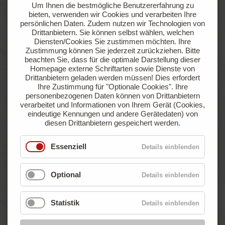
Um Ihnen die bestmögliche Benutzererfahrung zu
sowie einer Gasanschlussmöglichkeit
bieten, verwenden wir Cookies und verarbeiten Ihre
persönlichen Daten. Zudem nutzen wir Technologien von
Drittanbietern. Sie können selbst wählen, welchen
Jetzt anfragen
Online buchen
Diensten/Cookies Sie zustimmen möchten. Ihre
Zustimmung können Sie jederzeit zurückziehen.
Bitte
beachten Sie, dass für die optimale Darstellung dieser
Homepage externe Schriftarten sowie Dienste von
Drittanbietern geladen werden müssen! Dies erfordert
ab
Ihre Zustimmung für "Optionale Cookies".
Ihre
€ 47,90
personenbezogenen Daten können von Drittanbietern
pro Nacht
verarbeitet und Informationen von Ihrem Gerät (Cookies,
eindeutige Kennungen und andere Gerätedaten) von
diesen Drittanbietern gespeichert werden.
Essenziell
Details einblenden
Optional
Details einblenden
Statistik
Details einblenden