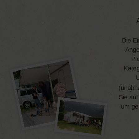
Die Ei
Angeb
Pl
Kateg
U
(unabhä
Sie auf
um gem