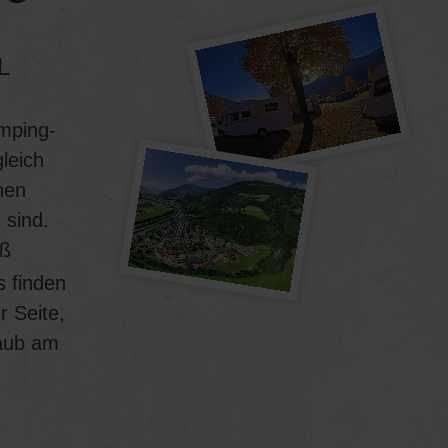
L
amping-
gleich
nen
 sind.
ß
s finden
r Seite,
laub am