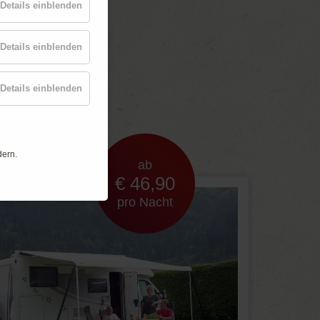
Details einblenden
Details einblenden
t
Details einblenden
dern.
ab
€ 46,90
pro Nacht