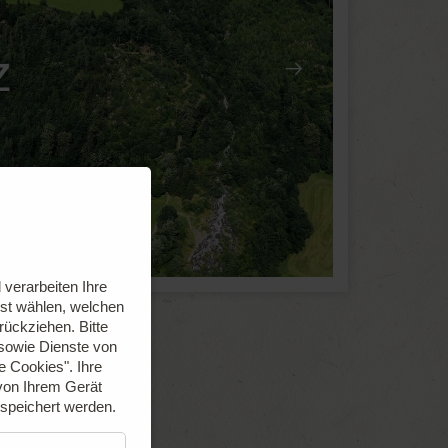
z
verarbeiten Ihre
bst wählen, welchen
urückziehen.
Bitte
 sowie Dienste von
le Cookies".
Ihre
von Ihrem Gerät
espeichert werden.