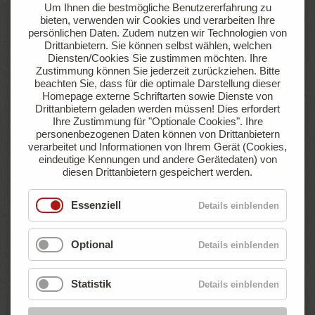
Um Ihnen die bestmögliche Benutzererfahrung zu
sowie einer Gasanschlussmöglichkeit
bieten, verwenden wir Cookies und verarbeiten Ihre
persönlichen Daten. Zudem nutzen wir Technologien von
Drittanbietern. Sie können selbst wählen, welchen
Jetzt anfragen
Online buchen
Diensten/Cookies Sie zustimmen möchten. Ihre
Zustimmung können Sie jederzeit zurückziehen.
Bitte
beachten Sie, dass für die optimale Darstellung dieser
Homepage externe Schriftarten sowie Dienste von
Drittanbietern geladen werden müssen! Dies erfordert
ab
Ihre Zustimmung für "Optionale Cookies".
Ihre
€ 47,90
personenbezogenen Daten können von Drittanbietern
pro Nacht
verarbeitet und Informationen von Ihrem Gerät (Cookies,
eindeutige Kennungen und andere Gerätedaten) von
diesen Drittanbietern gespeichert werden.
Essenziell
Details einblenden
Optional
Details einblenden
Statistik
Details einblenden