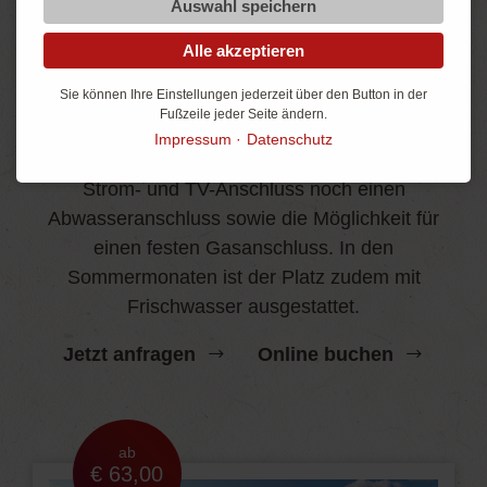
Auswahl speichern
Alle akzeptieren
Comfortstellplatz
Sie können Ihre Einstellungen jederzeit über den Button in der
Noch mehr Komfort
Fußzeile jeder Seite ändern.
Impressum
Datenschutz
Lässt kaum Wünsche offen und bietet neben
Strom- und TV-Anschluss noch einen
Abwasseranschluss sowie die Möglichkeit für
einen festen Gasanschluss. In den
Sommermonaten ist der Platz zudem mit
Frischwasser ausgestattet.
Jetzt anfragen
Online buchen
ab
€ 63,00