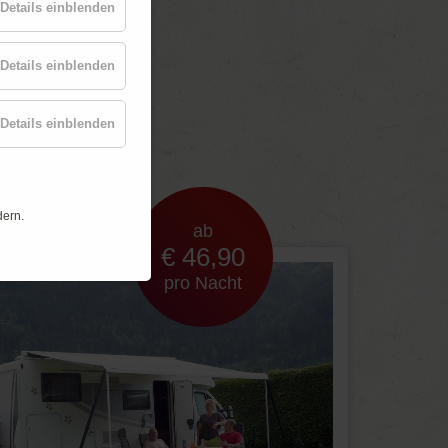
Details einblenden
Details einblenden
t
Details einblenden
dern.
ab
€ 46,90
pro Nacht