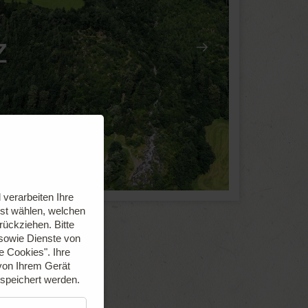
z
verarbeiten Ihre
bst wählen, welchen
urückziehen.
Bitte
 sowie Dienste von
le Cookies".
Ihre
von Ihrem Gerät
espeichert werden.