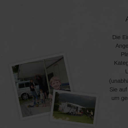
Die Ei
Angeb
Pl
Kateg
U
(unabhä
Sie auf
um gem