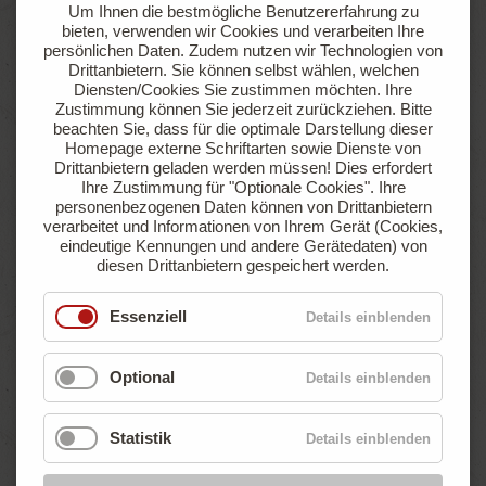
Um Ihnen die bestmögliche Benutzererfahrung zu
sowie einer Gasanschlussmöglichkeit
bieten, verwenden wir Cookies und verarbeiten Ihre
persönlichen Daten. Zudem nutzen wir Technologien von
Drittanbietern. Sie können selbst wählen, welchen
Jetzt anfragen
Online buchen
Diensten/Cookies Sie zustimmen möchten. Ihre
Zustimmung können Sie jederzeit zurückziehen.
Bitte
beachten Sie, dass für die optimale Darstellung dieser
Homepage externe Schriftarten sowie Dienste von
Drittanbietern geladen werden müssen! Dies erfordert
ab
Ihre Zustimmung für "Optionale Cookies".
Ihre
€ 47,90
personenbezogenen Daten können von Drittanbietern
pro Nacht
verarbeitet und Informationen von Ihrem Gerät (Cookies,
eindeutige Kennungen und andere Gerätedaten) von
diesen Drittanbietern gespeichert werden.
Essenziell
Details einblenden
Optional
Details einblenden
Statistik
Details einblenden