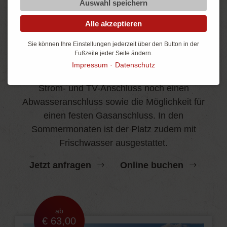
Auswahl speichern
Alle akzeptieren
Comfortstellplatz
Sie können Ihre Einstellungen jederzeit über den Button in der
Noch mehr Komfort
Fußzeile jeder Seite ändern.
Impressum
Datenschutz
Lässt kaum Wünsche offen und bietet neben
Strom- und TV-Anschluss noch einen
Abwasseranschluss sowie die Möglichkeit für
einen festen Gasanschluss. In den
Sommermonaten ist der Platz zudem mit
Frischwasser ausgestattet.
Jetzt anfragen
Online buchen
ab
€ 63,00