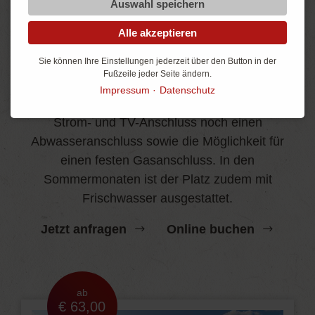
Auswahl speichern
Alle akzeptieren
Comfortstellplatz
Sie können Ihre Einstellungen jederzeit über den Button in der
Noch mehr Komfort
Fußzeile jeder Seite ändern.
Impressum
Datenschutz
Lässt kaum Wünsche offen und bietet neben
Strom- und TV-Anschluss noch einen
Abwasseranschluss sowie die Möglichkeit für
einen festen Gasanschluss. In den
Sommermonaten ist der Platz zudem mit
Frischwasser ausgestattet.
Jetzt anfragen
Online buchen
ab
€ 63,00