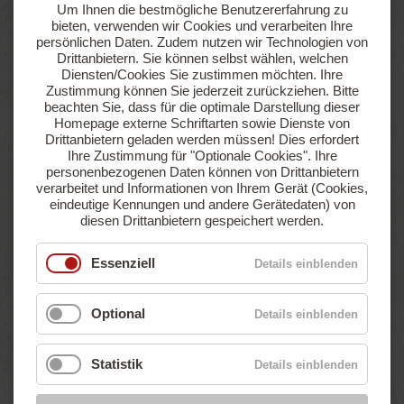
Um Ihnen die bestmögliche Benutzererfahrung zu
sowie einer Gasanschlussmöglichkeit
bieten, verwenden wir Cookies und verarbeiten Ihre
persönlichen Daten. Zudem nutzen wir Technologien von
Drittanbietern. Sie können selbst wählen, welchen
Jetzt anfragen
Online buchen
Diensten/Cookies Sie zustimmen möchten. Ihre
Zustimmung können Sie jederzeit zurückziehen.
Bitte
beachten Sie, dass für die optimale Darstellung dieser
Homepage externe Schriftarten sowie Dienste von
Drittanbietern geladen werden müssen! Dies erfordert
ab
Ihre Zustimmung für "Optionale Cookies".
Ihre
€ 47,90
personenbezogenen Daten können von Drittanbietern
pro Nacht
verarbeitet und Informationen von Ihrem Gerät (Cookies,
eindeutige Kennungen und andere Gerätedaten) von
diesen Drittanbietern gespeichert werden.
Essenziell
Details einblenden
Optional
Details einblenden
Statistik
Details einblenden