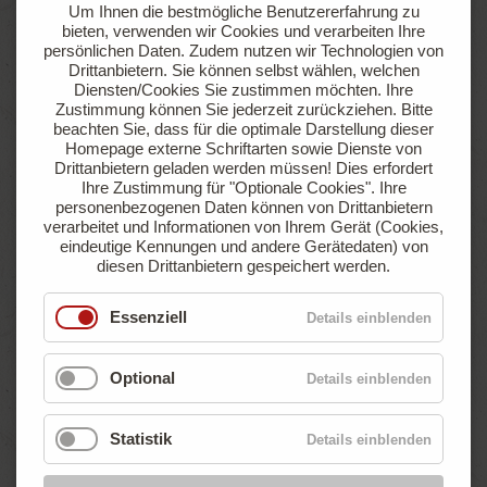
Um Ihnen die bestmögliche Benutzererfahrung zu
sowie einer Gasanschlussmöglichkeit
bieten, verwenden wir Cookies und verarbeiten Ihre
persönlichen Daten. Zudem nutzen wir Technologien von
Drittanbietern. Sie können selbst wählen, welchen
Jetzt anfragen
Online buchen
Diensten/Cookies Sie zustimmen möchten. Ihre
Zustimmung können Sie jederzeit zurückziehen.
Bitte
beachten Sie, dass für die optimale Darstellung dieser
Homepage externe Schriftarten sowie Dienste von
Drittanbietern geladen werden müssen! Dies erfordert
ab
Ihre Zustimmung für "Optionale Cookies".
Ihre
€ 47,90
personenbezogenen Daten können von Drittanbietern
pro Nacht
verarbeitet und Informationen von Ihrem Gerät (Cookies,
eindeutige Kennungen und andere Gerätedaten) von
diesen Drittanbietern gespeichert werden.
Essenziell
Details einblenden
Optional
Details einblenden
Statistik
Details einblenden