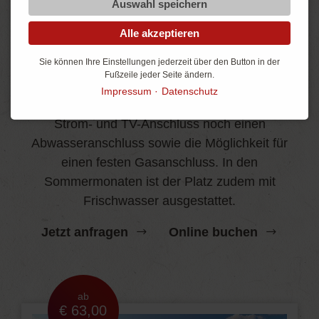
Auswahl speichern
Alle akzeptieren
Comfortstellplatz
Sie können Ihre Einstellungen jederzeit über den Button in der
Noch mehr Komfort
Fußzeile jeder Seite ändern.
Impressum
Datenschutz
Lässt kaum Wünsche offen und bietet neben
Strom- und TV-Anschluss noch einen
Abwasseranschluss sowie die Möglichkeit für
einen festen Gasanschluss. In den
Sommermonaten ist der Platz zudem mit
Frischwasser ausgestattet.
Jetzt anfragen
Online buchen
ab
€ 63,00