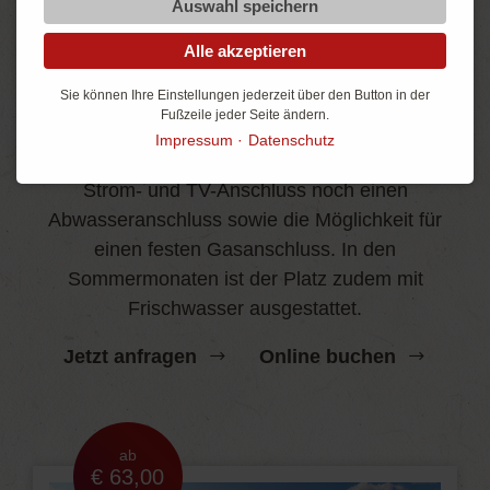
Auswahl speichern
Alle akzeptieren
Comfortstellplatz
Sie können Ihre Einstellungen jederzeit über den Button in der
Noch mehr Komfort
Fußzeile jeder Seite ändern.
Impressum
Datenschutz
Lässt kaum Wünsche offen und bietet neben
Strom- und TV-Anschluss noch einen
Abwasseranschluss sowie die Möglichkeit für
einen festen Gasanschluss. In den
Sommermonaten ist der Platz zudem mit
Frischwasser ausgestattet.
Jetzt anfragen
Online buchen
ab
€ 63,00