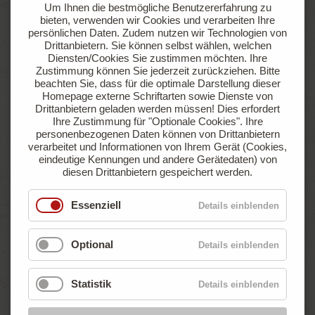
Um Ihnen die bestmögliche Benutzererfahrung zu
sowie einer Gasanschlussmöglichkeit
bieten, verwenden wir Cookies und verarbeiten Ihre
persönlichen Daten. Zudem nutzen wir Technologien von
Drittanbietern. Sie können selbst wählen, welchen
Jetzt anfragen
Online buchen
Diensten/Cookies Sie zustimmen möchten. Ihre
Zustimmung können Sie jederzeit zurückziehen.
Bitte
beachten Sie, dass für die optimale Darstellung dieser
Homepage externe Schriftarten sowie Dienste von
Drittanbietern geladen werden müssen! Dies erfordert
ab
Ihre Zustimmung für "Optionale Cookies".
Ihre
€ 47,90
personenbezogenen Daten können von Drittanbietern
pro Nacht
verarbeitet und Informationen von Ihrem Gerät (Cookies,
eindeutige Kennungen und andere Gerätedaten) von
diesen Drittanbietern gespeichert werden.
Essenziell
Details einblenden
Optional
Details einblenden
Statistik
Details einblenden