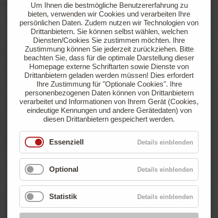
Um Ihnen die bestmögliche Benutzererfahrung zu
sowie einer Gasanschlussmöglichkeit
bieten, verwenden wir Cookies und verarbeiten Ihre
persönlichen Daten. Zudem nutzen wir Technologien von
Drittanbietern. Sie können selbst wählen, welchen
Jetzt anfragen
Online buchen
Diensten/Cookies Sie zustimmen möchten. Ihre
Zustimmung können Sie jederzeit zurückziehen.
Bitte
beachten Sie, dass für die optimale Darstellung dieser
Homepage externe Schriftarten sowie Dienste von
Drittanbietern geladen werden müssen! Dies erfordert
ab
Ihre Zustimmung für "Optionale Cookies".
Ihre
€ 47,90
personenbezogenen Daten können von Drittanbietern
pro Nacht
verarbeitet und Informationen von Ihrem Gerät (Cookies,
eindeutige Kennungen und andere Gerätedaten) von
diesen Drittanbietern gespeichert werden.
Essenziell
Details einblenden
Optional
Details einblenden
Statistik
Details einblenden