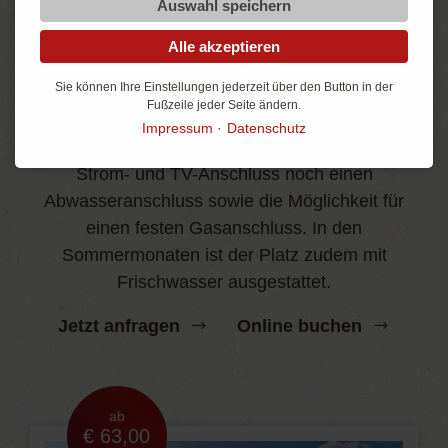
Auswahl speichern
Alle akzeptieren
Comfortstellplatz
Sie können Ihre Einstellungen jederzeit über den Button in der
Noch mehr Komfort
Fußzeile jeder Seite ändern.
Impressum
Datenschutz
Lässt kaum Wünsche offen und bietet neben
Strom- und TV-Anschluss noch einen
Abwasseranschluss sowie die Möglichkeit für
einen festen Gasanschluss. In den
Sommermonaten ist der Platz zudem mit
Frischwasser ausgestattet.
Jetzt anfragen
Online buchen
ab
€ 63,00