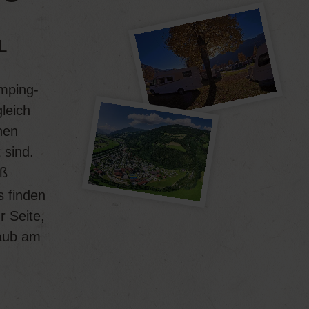
L
amping-
gleich
nen
 sind.
ß
s finden
r Seite,
laub am