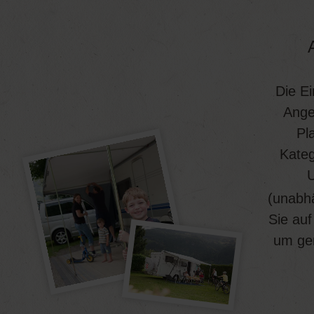
Die Ei
Angeb
Pl
Kateg
U
(unabhä
Sie auf
um gem