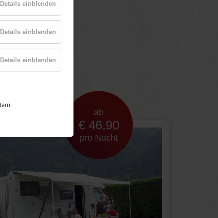
Details einblenden
Details einblenden
t
Details einblenden
dern.
ab
€ 46,90
pro Nacht