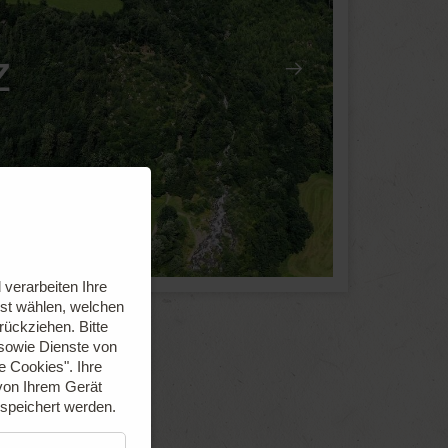
z
verarbeiten Ihre
bst wählen, welchen
urückziehen.
Bitte
 sowie Dienste von
le Cookies".
Ihre
von Ihrem Gerät
espeichert werden.