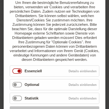
Um Ihnen die bestmögliche Benutzererfahrung zu
sowie einer Gasanschlussmöglichkeit
bieten, verwenden wir Cookies und verarbeiten Ihre
persönlichen Daten. Zudem nutzen wir Technologien von
Drittanbietern. Sie können selbst wählen, welchen
Jetzt anfragen
Online buchen
Diensten/Cookies Sie zustimmen möchten. Ihre
Zustimmung können Sie jederzeit zurückziehen.
Bitte
beachten Sie, dass für die optimale Darstellung dieser
Homepage externe Schriftarten sowie Dienste von
Drittanbietern geladen werden müssen! Dies erfordert
ab
Ihre Zustimmung für "Optionale Cookies".
Ihre
€ 47,90
personenbezogenen Daten können von Drittanbietern
pro Nacht
verarbeitet und Informationen von Ihrem Gerät (Cookies,
eindeutige Kennungen und andere Gerätedaten) von
diesen Drittanbietern gespeichert werden.
Essenziell
Details einblenden
Optional
Details einblenden
Statistik
Details einblenden