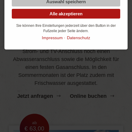
Auswahl speichern
Alle akzeptieren
Comfortstellplatz
Sie können Ihre Einstellungen jederzeit über den Button in der
Noch mehr Komfort
Fußzeile jeder Seite ändern.
Impressum
Datenschutz
Lässt kaum Wünsche offen und bietet neben
Strom- und TV-Anschluss noch einen
Abwasseranschluss sowie die Möglichkeit für
einen festen Gasanschluss. In den
Sommermonaten ist der Platz zudem mit
Frischwasser ausgestattet.
Jetzt anfragen
Online buchen
ab
€ 63,00